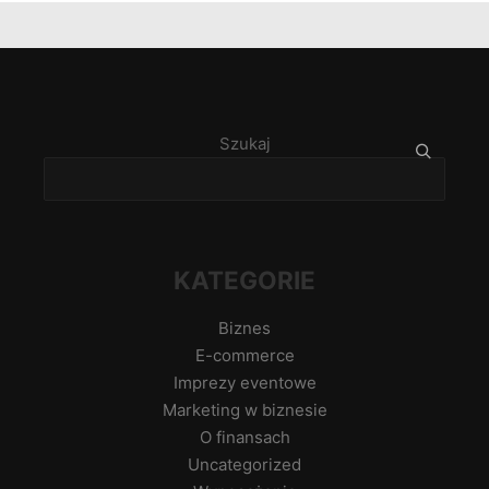
Szukaj
KATEGORIE
Biznes
E-commerce
Imprezy eventowe
Marketing w biznesie
O finansach
Uncategorized