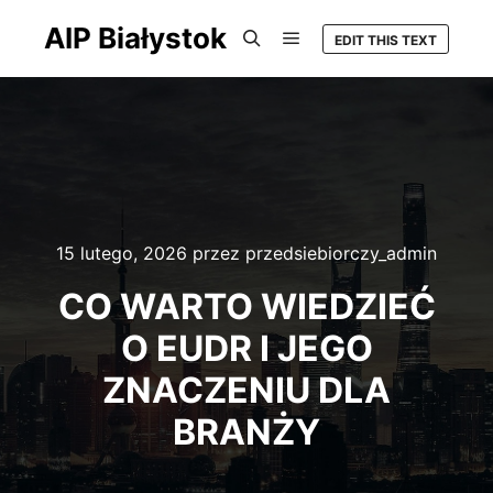
AIP Białystok
EDIT THIS TEXT
Główne menu
Szukaj
15 lutego, 2026
przez
przedsiebiorczy_admin
CO WARTO WIEDZIEĆ
O EUDR I JEGO
ZNACZENIU DLA
BRANŻY